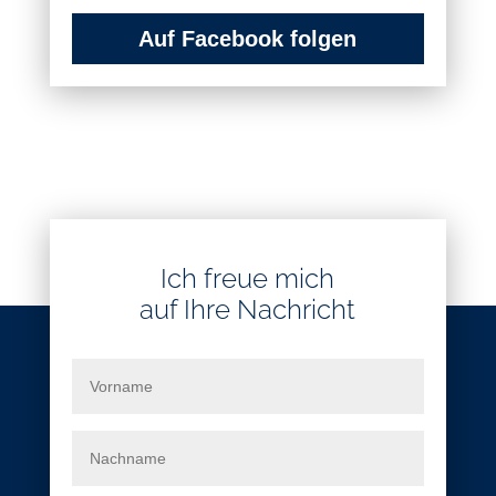
Auf Facebook folgen
Ich freue mich
auf Ihre Nachricht
N
a
m
V
e
o
*
r
n
a
N