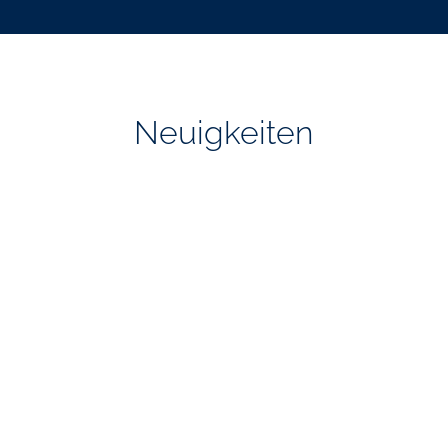
Neuigkeiten
20.07.2026
Tradition, Innovation und
Herausforderungen für
den Braustandort
München