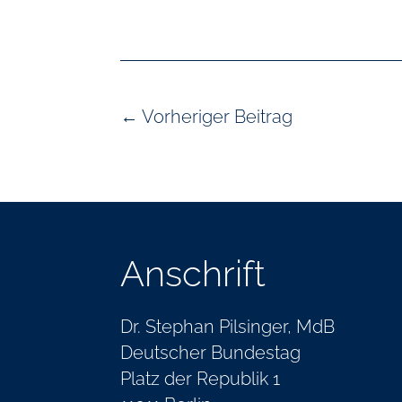
←
Vorheriger Beitrag
Anschrift
Dr. Stephan Pilsinger, MdB
Deutscher Bundestag
Platz der Republik 1