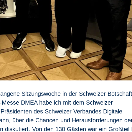
ergangene Sitzungswoche in der Schweizer Botschaft
lth-Messe DMEA habe ich mit dem Schweizer
 Präsidenten des Schweizer Verbandes Digitale
ann, über die Chancen und Herausforderungen de
n diskutiert. Von den 130 Gästen war ein Großteil 