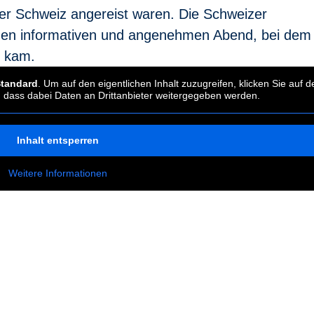
der Schweiz angereist waren. Die Schweizer
r den informativen und angenehmen Abend, bei dem
n kam.
tandard
. Um auf den eigentlichen Inhalt zuzugreifen, klicken Sie auf d
e, dass dabei Daten an Drittanbieter weitergegeben werden.
Inhalt entsperren
Weitere Informationen