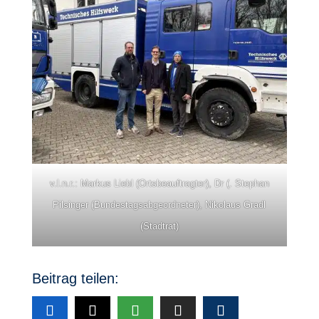
v.l.n.r.: Markus Liebl (Ortsbeauftragter), Dr (. Stephan
Pilsinger (Bundestagsabgeordneter), Nikolaus Gradl
(Stadtrat)
Beitrag teilen: